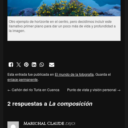
Otro ejemplo de horizonte en el centro, pero decidimos incluir este
llamativo primer plano para dar un poco más de vida y profundidad a
la imagen.
Esta entrada fue publicada en
El mundo de la fotografía
. Guarda el
enlace permanente
.
←
Cañón del rio Turia en Cuenca
Punto de vista y visión personal
→
2 respuestas a
La composición
Marichal Claude
dijo: