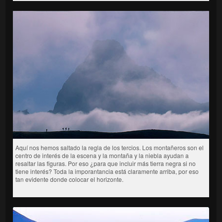
Aquí nos hemos saltado la regla de los tercios. Los montañeros son el
centro de interés de la escena y la montaña y la niebla ayudan a
resaltar las figuras. Por eso ¿para que incluir más tierra negra si no
tiene interés? Toda la imporantancia está claramente arriba, por eso
tan evidente donde colocar el horizonte.