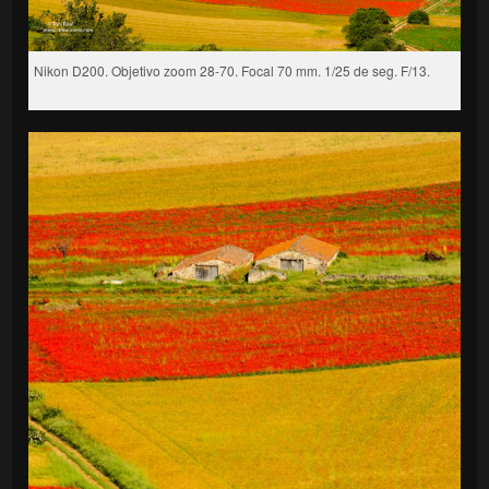
Nikon D200. Objetivo zoom 28-70. Focal 70 mm. 1/25 de seg. F/13.