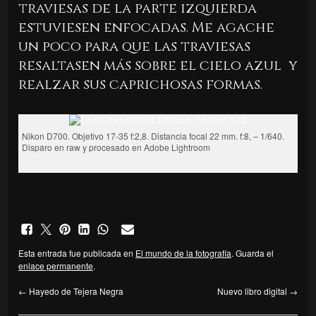
traviesas de la parte izquierda
estuviesen enfocadas. Me agache
un poco para que las traviesas
resaltasen más sobre el cielo azul y
realzar sus caprichosas formas.
Nikon D700. Objetivo 17-35 f:2,8. Distancia focal 22 mm. f:8, – 1/640.
Disparo en raw y procesado en Adobe Lightroom
Esta entrada fue publicada en
El mundo de la fotografía
. Guarda el
enlace permanente
.
←
Hayedo de Tejera Negra
Nuevo libro digital
→